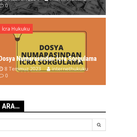
0
İcra Hukuku
Dosya Numarasından İcra Sorgulama
.barcag Mesajı Geldi?
8 Temmuz 2023
internethukuku
28 Temmuz 2026
internethukuku
0
0
ARA…
earch
r: