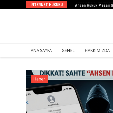
Skip
INTERNET HUKUKU
Ahsen Hukuk Mesajı 
to
content
ANA SAYFA
GENEL
HAKKIMIZDA
Haber