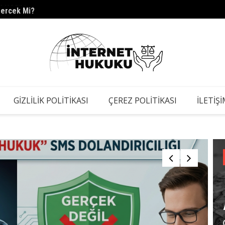
Gerçek Mi?
s.barc
GIZLILIK POLITIKASI
ÇEREZ POLITIKASI
İLETIŞ