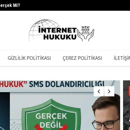
Gerçek Mi?
s.barc
GIZLILIK POLITIKASI
ÇEREZ POLITIKASI
İLETIŞ