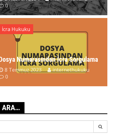
0
İcra Hukuku
Dosya Numarasından İcra Sorgulama
.barcag Mesajı Geldi?
8 Temmuz 2023
internethukuku
28 Temmuz 2026
internethukuku
0
0
ARA…
earch
r: