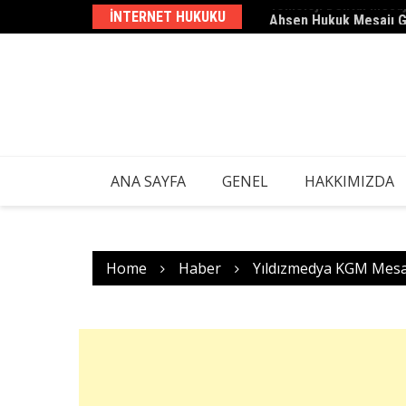
Skip
INTERNET HUKUKU
Ahsen Hukuk Mesajı 
to
content
ANA SAYFA
GENEL
HAKKIMIZDA
Home
Haber
Yıldızmedya KGM Mesa