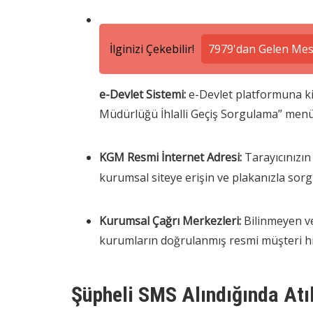
İlginizi Çekebilir!
7979'dan Gelen Mesa
e-Devlet Sistemi:
e-Devlet platformuna kişi
Müdürlüğü İhlalli Geçiş Sorgulama” menü
KGM Resmi İnternet Adresi:
Tarayıcınızı
kurumsal siteye erişin ve plakanızla sor
Kurumsal Çağrı Merkezleri:
Bilinmeyen ve
kurumların doğrulanmış resmi müşteri hizm
Şüpheli SMS Alındığında At