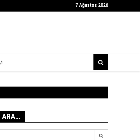
7 Ağustos 2026
ag Mesajı Geldi?
IM
ARA…
earch
r: