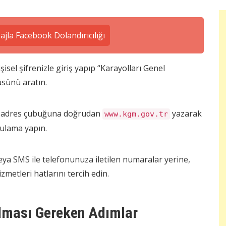
jla Facebook Dolandırıcılığı
sel şifrenizle giriş yapıp “Karayolları Genel
sünü aratın.
n adres çubuğuna doğrudan
yazarak
www.kgm.gov.tr
gulama yapın.
ya SMS ile telefonunuza iletilen numaralar yerine,
etleri hatlarını tercih edin.
ılması Gereken Adımlar