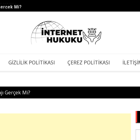
Gerçek Mi?
s.barc
GIZLILIK POLITIKASI
ÇEREZ POLITIKASI
İLETIŞ
jı Gerçek Mi?
S
fo