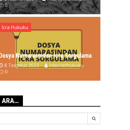
0
İcra Hukuku
Dosya Numarasından İcra Sorgulama
.barcag Mesajı Geldi?
8 Temmuz 2023
internethukuku
28 Temmuz 2026
internethukuku
0
0
ARA…
earch
r: