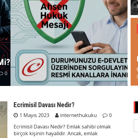
Mi?
s
0
Ecrimisil Davası Nedir?
1 Mayıs 2023
internethukuku
0
S
Ecrimisil Davası Nedir? Emlak sahibi olmak
fo
birçok kişinin hayalidir. Ancak, emlak