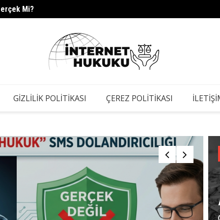
Gerçek Mi?
s.barc
GIZLILIK POLITIKASI
ÇEREZ POLITIKASI
İLETIŞ