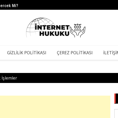
Gerçek Mi?
s.barc
GIZLILIK POLITIKASI
ÇEREZ POLITIKASI
İLETIŞ
 İşlemler
S
fo