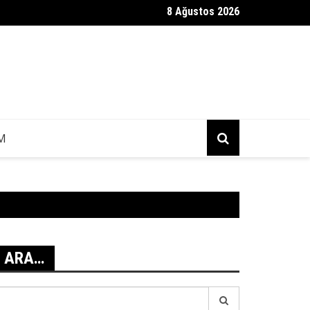
8 Ağustos 2026
ag Mesajı Geldi?
IM
ARA…
earch
r: