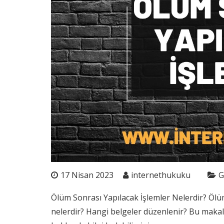
17 Nisan 2023
internethukuku
G
Ölüm Sonrası Yapılacak İşlemler Nelerdir? Öl
nelerdir? Hangi belgeler düzenlenir? Bu makal