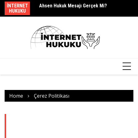
Skip
dir?
INTERNET
Ahsen Hukuk Mesajı Gerçek Mi?
s.
to
HUKUKU
content
Home
Çerez Politikası