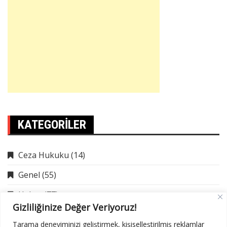
KATEGORILER
Ceza Hukuku
(14)
Genel
(55)
Haber
(77)
Gizliliğinize Değer Veriyoruz!
İcra Hukuku
(9)
Tarama deneyiminizi geliştirmek, kişiselleştirilmiş reklamlar