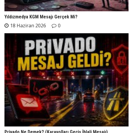
Yıldızmedya KGM Mesajı Gerçek Mi?
18 Haziran 2026
0
Privado Ne Demek? (Karayolları Geçiş İhlali Mesajı)