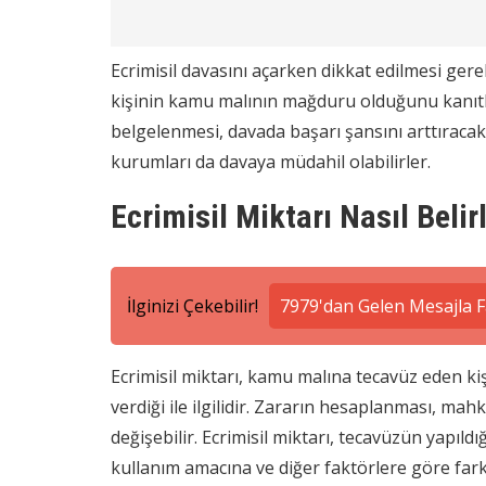
Ecrimisil davasını açarken dikkat edilmesi gere
kişinin kamu malının mağduru olduğunu kanıtl
belgelenmesi, davada başarı şansını arttıracak
kurumları da davaya müdahil olabilirler.
Ecrimisil Miktarı Nasıl Belir
İlginizi Çekebilir!
7979'dan Gelen Mesajla F
Ecrimisil miktarı, kamu malına tecavüz eden k
verdiği ile ilgilidir. Zararın hesaplanması, mah
değişebilir. Ecrimisil miktarı, tecavüzün yapıldı
kullanım amacına ve diğer faktörlere göre farkl