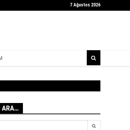
7 Ağustos 2026
ag Mesajı Geldi?
IM
ARA…
earch
r: