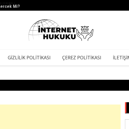
Gerçek Mi?
s.barc
GIZLILIK POLITIKASI
ÇEREZ POLITIKASI
İLETIŞ
S
fo