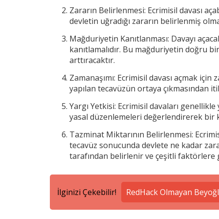
Zararın Belirlenmesi: Ecrimisil davası aç
devletin uğradığı zararın belirlenmiş olma
Mağduriyetin Kanıtlanması: Davayı açaca
kanıtlamalıdır. Bu mağduriyetin doğru bi
arttıracaktır.
Zamanaşımı: Ecrimisil davası açmak için 
yapılan tecavüzün ortaya çıkmasından iti
Yargı Yetkisi: Ecrimisil davaları genellik
yasal düzenlemeleri değerlendirerek bir k
Tazminat Miktarının Belirlenmesi: Ecrimi
tecavüz sonucunda devlete ne kadar zarar
tarafından belirlenir ve çeşitli faktörlere 
İlginizi Çekebilir!
RedHack Olmayan Beyoğlu