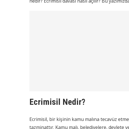
nedir? Ecrimisil davası nasıl açılır? Bu yazımızd
Ecrimisil Nedir?
Ecrimisil, bir kişinin kamu malına tecavüz etm
tazminattır. Kamu malı, belediyelere, devlete 