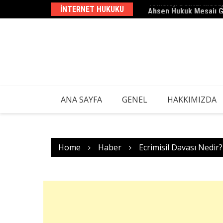
Skip
INTERNET HUKUKU
Ahsen Hukuk Mesajı 
to
content
ANA SAYFA
GENEL
HAKKIMIZDA
Home
Haber
Ecrimisil Davası Nedir?