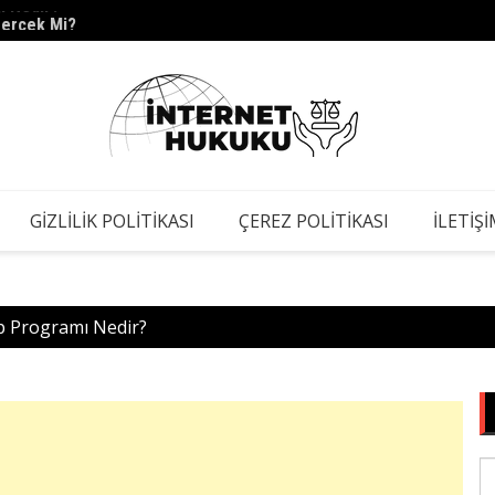
Gerçek Mi?
s.barc
GIZLILIK POLITIKASI
ÇEREZ POLITIKASI
İLETIŞ
p Programı Nedir?
S
fo