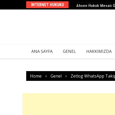
Skip
INTERNET HUKUKU
Ahsen Hukuk Mesajı 
to
content
ANA SAYFA
GENEL
HAKKIMIZDA
Home
Genel
Zetlog WhatsApp Taki