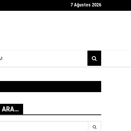
7 Ağustos 2026
ag Mesajı Geldi?
IM
ARA…
earch
r: