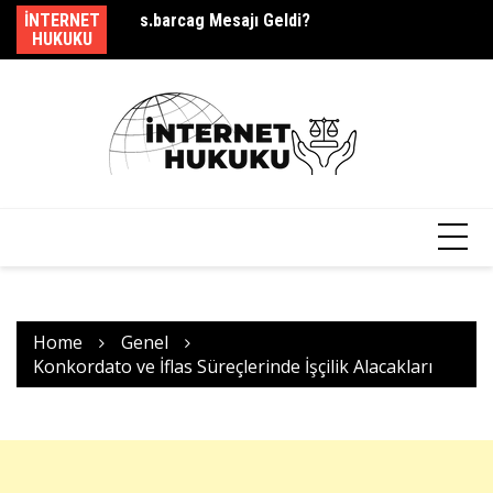
Skip
ek Mi?
INTERNET
s.barcag Mesajı Geldi?
Yı
to
HUKUKU
content
Home
Genel
Konkordato ve İflas Süreçlerinde İşçilik Alacakları