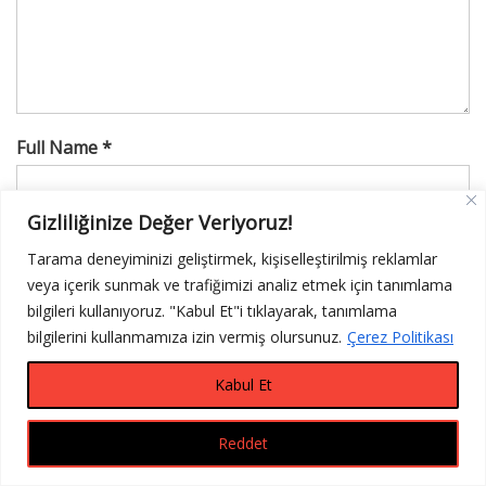
Full Name *
Gizliliğinize Değer Veriyoruz!
Email Address *
Tarama deneyiminizi geliştirmek, kişiselleştirilmiş reklamlar
veya içerik sunmak ve trafiğimizi analiz etmek için tanımlama
bilgileri kullanıyoruz. "Kabul Et"i tıklayarak, tanımlama
Website
bilgilerini kullanmamıza izin vermiş olursunuz.
Çerez Politikası
Kabul Et
Reddet