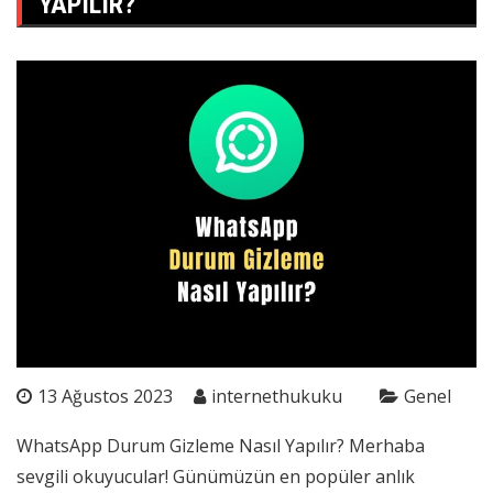
YAPILIR?
13 Ağustos 2023
internethukuku
Genel
WhatsApp Durum Gizleme Nasıl Yapılır? Merhaba
sevgili okuyucular! Günümüzün en popüler anlık