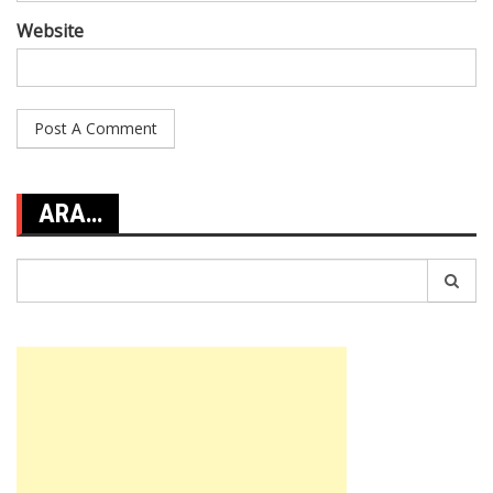
Website
ARA…
Search
for: