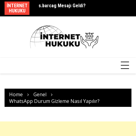
Skip
ek Mi?
INTERNET
s.barcag Mesajı Geldi?
Yı
to
HUKUKU
content
Home
Genel
WhatsApp Durum Gizleme Nasıl Yapılır?