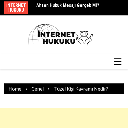
Skip
dir?
INTERNET
Ahsen Hukuk Mesajı Gerçek Mi?
s.
to
HUKUKU
content
Home
Genel
Tüzel Kişi Kavramı Nedir?