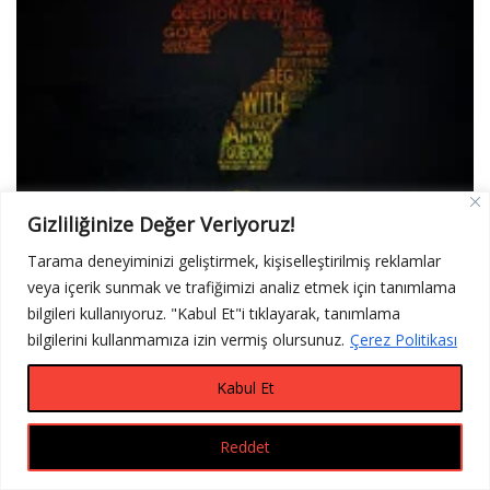
Gizliliğinize Değer Veriyoruz!
Tarama deneyiminizi geliştirmek, kişiselleştirilmiş reklamlar
veya içerik sunmak ve trafiğimizi analiz etmek için tanımlama
Tomoloji Dental Mesajı Nedir?
bilgileri kullanıyoruz. "Kabul Et"i tıklayarak, tanımlama
6 Ağustos 2026
0
bilgilerini kullanmamıza izin vermiş olursunuz.
Çerez Politikası
Kabul Et
Reddet