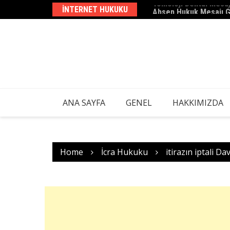
Skip
INTERNET HUKUKU
Ahsen Hukuk Mesajı 
to
content
ANA SAYFA
GENEL
HAKKIMIZDA
Home
İcra Hukuku
itirazın iptali Da