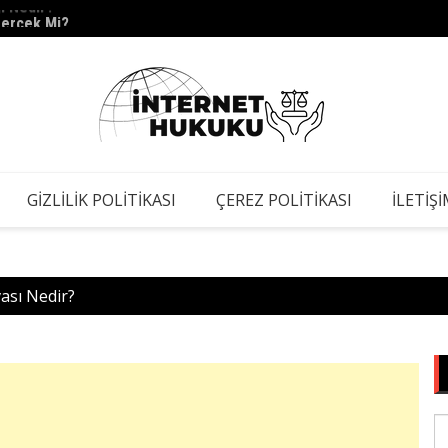
Gerçek Mi?
s.barc
GIZLILIK POLITIKASI
ÇEREZ POLITIKASI
İLETIŞ
vası Nedir?
S
fo