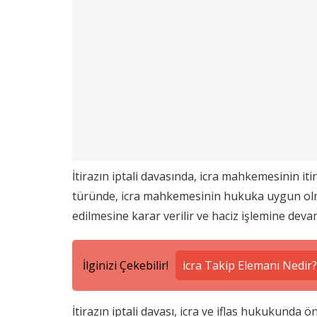
İtirazın iptali davasında, icra mahkemesinin it
türünde, icra mahkemesinin hukuka uygun olmay
edilmesine karar verilir ve haciz işlemine devam
İlginizi Çekebilir!
icra Takip Elemanı Nedir?
İtirazın iptali davası, icra ve iflas hukukunda ö