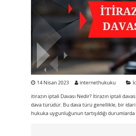
14 Nisan 2023
internethukuku
İ
itirazın iptali Davası Nedir? İtirazın iptali davas
dava türüdür. Bu dava türü genellikle, bir idari
hukuka uygunluğunun tartışıldığı durumlarda a