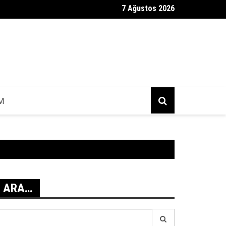
7 Ağustos 2026
ag Mesajı Geldi?
IM
ARA…
earch
r: