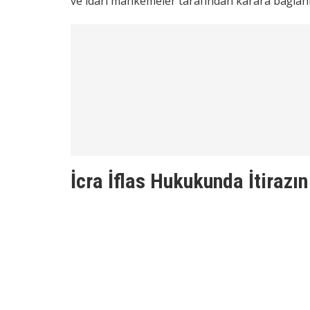
ve idari mahkemeler tarafından karara bağlanı
İcra İflas Hukukunda İtirazın