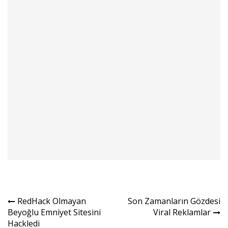
Yazı
RedHack Olmayan
Son Zamanların Gözdesi
Beyoğlu Emniyet Sitesini
Viral Reklamlar
gezinmesi
Hackledi