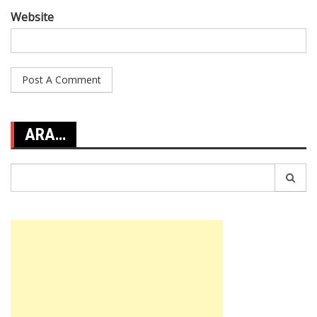
Website
ARA…
Search
for: