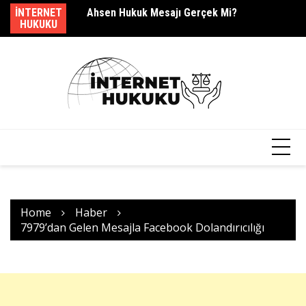
Skip
dir?
INTERNET
Ahsen Hukuk Mesajı Gerçek Mi?
s.
to
HUKUKU
content
Home
Haber
7979’dan Gelen Mesajla Facebook Dolandırıcılığı