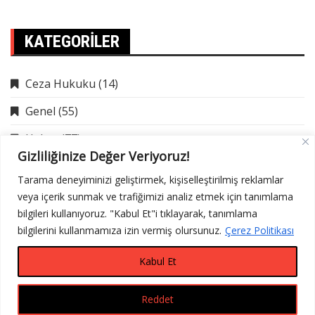
KATEGORILER
Ceza Hukuku
(14)
Genel
(55)
Haber
(77)
Gizliliğinize Değer Veriyoruz!
İcra Hukuku
(9)
Tarama deneyiminizi geliştirmek, kişiselleştirilmiş reklamlar
veya içerik sunmak ve trafiğimizi analiz etmek için tanımlama
bilgileri kullanıyoruz. "Kabul Et"i tıklayarak, tanımlama
bilgilerini kullanmamıza izin vermiş olursunuz.
Çerez Politikası
Kabul Et
Reddet
© Copyright 2023. Tüm hakları saklıdır.