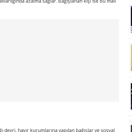
lvarlığında azalma sağlar. Bağışlanan kişi ise bu malı
ığı devri, hayır kurumlarına yapılan bağışlar ve sosyal