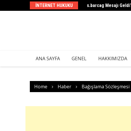
Skip
INTERNET HUKUKU
s.barcag Mesajı Geldi
to
content
ANA SAYFA
GENEL
HAKKIMIZDA
Home
Haber
Bağışlama Sözleşmesi 