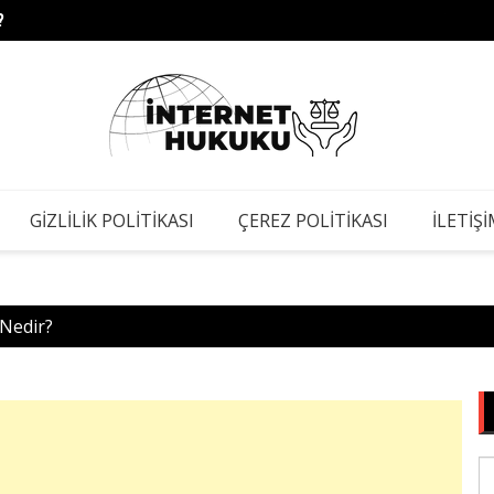
?
Yıldı
GIZLILIK POLITIKASI
ÇEREZ POLITIKASI
İLETIŞ
Nedir?
S
fo