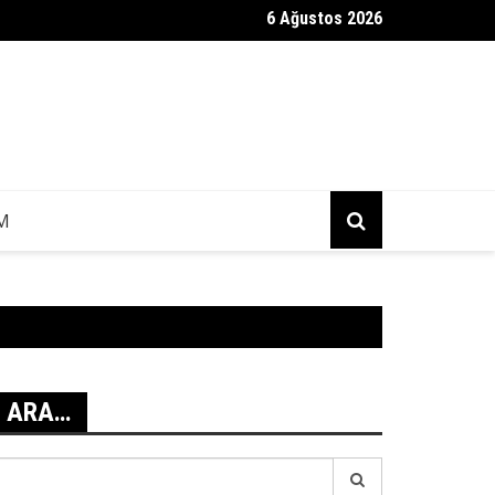
6 Ağustos 2026
zmedya KGM Mesajı Gerçek Mi?
IM
ARA…
earch
r: