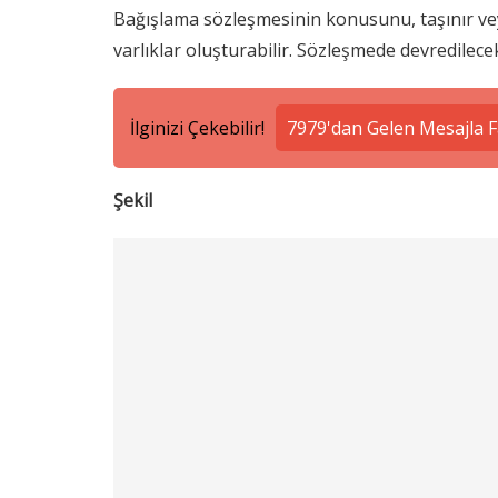
Bağışlama sözleşmesinin konusunu, taşınır veya
varlıklar oluşturabilir. Sözleşmede devredilece
İlginizi Çekebilir!
7979'dan Gelen Mesajla F
Şekil