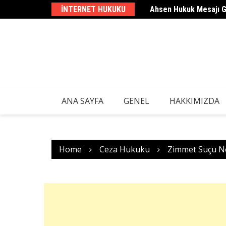
Skip
INTERNET HUKUKU
Ahsen Hukuk Mesajı 
to
content
ANA SAYFA
GENEL
HAKKIMIZDA
Home
Ceza Hukuku
Zimmet Suçu N