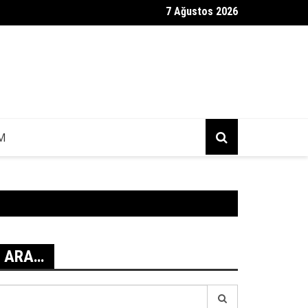
7 Ağustos 2026
ag Mesajı Geldi?
IM
ARA…
earch
r: