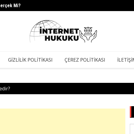
Gerçek Mi?
s.barc
GIZLILIK POLITIKASI
ÇEREZ POLITIKASI
İLETIŞ
edir?
S
fo