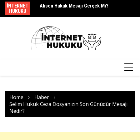
Ahsen Hukuk Mesajı Gerçek Mi?
Skip
INTERNET
Yı
s.barcag Mesajı Geldi?
to
HUKUKU
content
Home
Haber
Selim Hukuk Ceza Dosyanızın Son Günüdür Mesajı
Nedir?