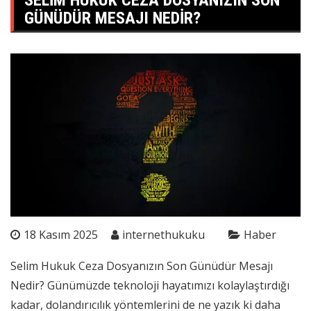
SELIM HUKUK CEZA DOSYANIZIN SON
GÜNÜDÜR MESAJI NEDIR?
18 Kasım 2025
internethukuku
Haber
Selim Hukuk Ceza Dosyanızın Son Günüdür Mesajı
Nedir? Günümüzde teknoloji hayatımızı kolaylaştırdığı
kadar, dolandırıcılık yöntemlerini de ne yazık ki daha