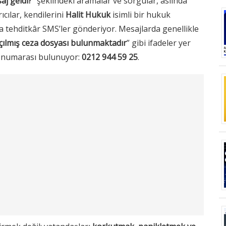
aj geldi?
” şeklindeki aramalar ve sorgular, aslında
ıcılar, kendilerini
Halit Hukuk
isimli bir hukuk
 tehditkâr SMS’ler gönderiyor. Mesajlarda genellikle
çılmış ceza dosyası bulunmaktadır
” gibi ifadeler yer
n numarası bulunuyor:
0212 944 59 25
.