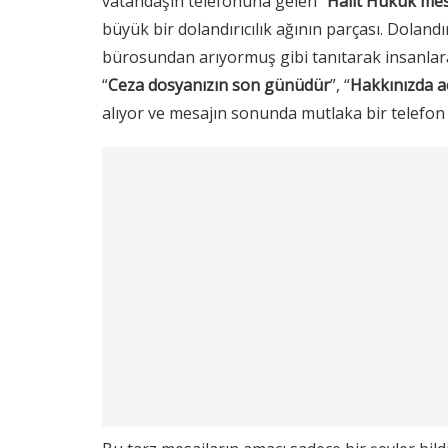
vatandaşın telefonuna gelen “
Halit Hukuk mes
büyük bir dolandırıcılık ağının parçası. Dolandır
bürosundan arıyormuş gibi tanıtarak insanlara
“
Ceza dosyanızın son günüdür
”, “
Hakkınızda a
alıyor ve mesajın sonunda mutlaka bir telefo