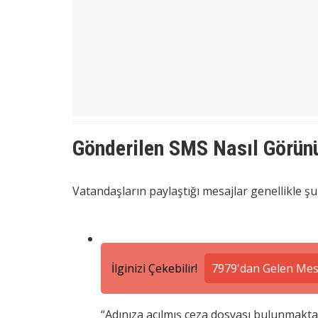
Gönderilen SMS Nasıl Görün
Vatandaşların paylaştığı mesajlar genellikle şu
İlginizi Çekebilir!
7979'dan Gelen Mesa
“Adınıza açılmış ceza dosyası bulunmaktad