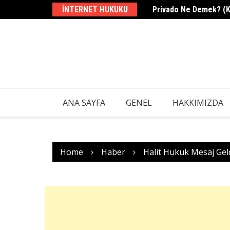
Skip
INTERNET HUKUKU
Privado Ne Demek? (Kar
to
content
ANA SAYFA
GENEL
HAKKIMIZDA
Home
Haber
Halit Hukuk Mesaj Geldi