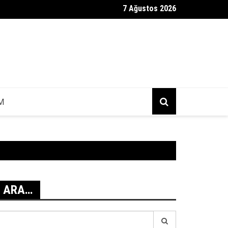
7 Ağustos 2026
ji Dental Mesajı Nedir?
IM
ARA…
earch
r: