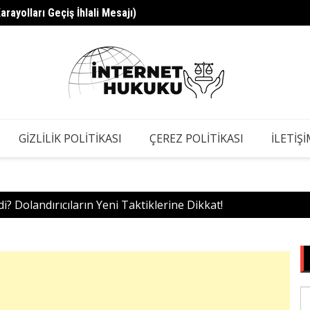
ayolları Geçiş İhlali Mesajı)
Tomolo
GIZLILIK POLITIKASI
ÇEREZ POLITIKASI
İLETIŞ
? Dolandırıcıların Yeni Taktiklerine Dikkat!
S
fo