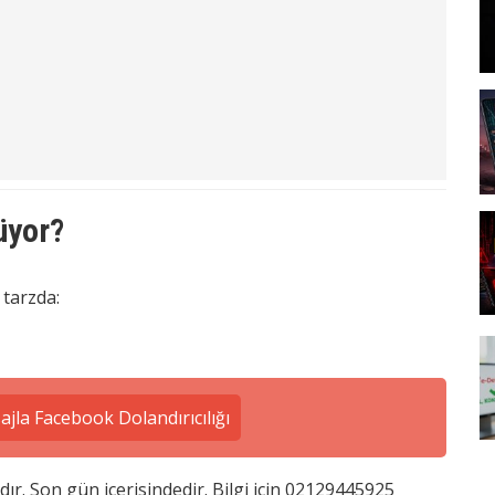
üyor?
 tarzda:
jla Facebook Dolandırıcılığı
ır. Son gün içerisindedir. Bilgi için 02129445925