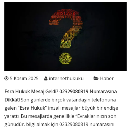
5 Kasım 2025
internethukuku
Haber
Esra Hukuk Mesaj Geldi? 02329080819 Numarasına
Dikkat!
Son günlerde birçok vatandaşın telefonuna
gelen “
Esra Hukuk
” imzalı mesajlar büyük bir endişe
yarattı. Bu mesajlarda genellikle “Evraklarınızın son
günüdür, bilgi almak için 02329080819 numarasını