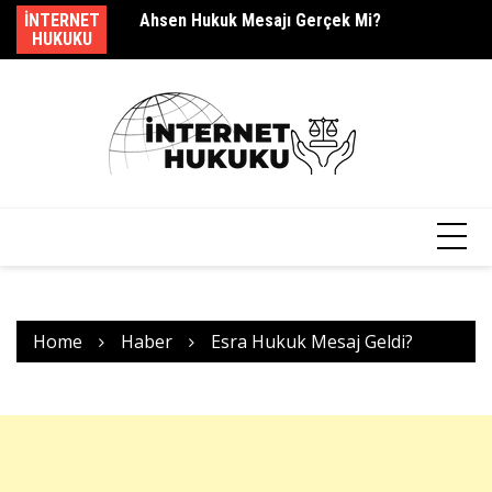
Skip
dir?
INTERNET
Ahsen Hukuk Mesajı Gerçek Mi?
s.
to
HUKUKU
content
Home
Haber
Esra Hukuk Mesaj Geldi?