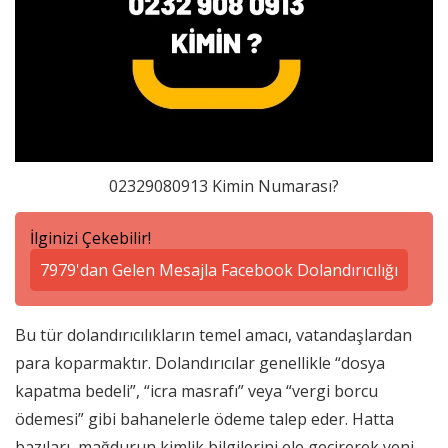
02329080913 Kimin Numarası?
İlginizi Çekebilir!
7979'dan Gelen Mesajla Facebook Dolandırıcılığı
Bu tür dolandırıcılıkların temel amacı, vatandaşlardan
para koparmaktır. Dolandırıcılar genellikle “dosya
kapatma bedeli”, “icra masrafı” veya “vergi borcu
ödemesi” gibi bahanelerle ödeme talep eder. Hatta
bazıları, mağdurun kimlik bilgilerini ele geçirerek yeni