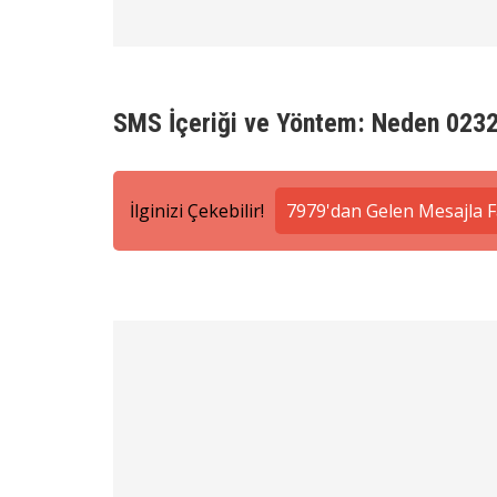
SMS İçeriği ve Yöntem: Neden 0232
İlginizi Çekebilir!
7979'dan Gelen Mesajla F