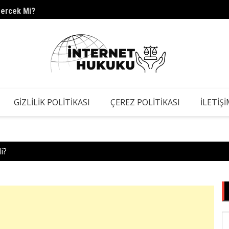
Gerçek Mi?
s.barc
GIZLILIK POLITIKASI
ÇEREZ POLITIKASI
İLETIŞ
i?
S
fo