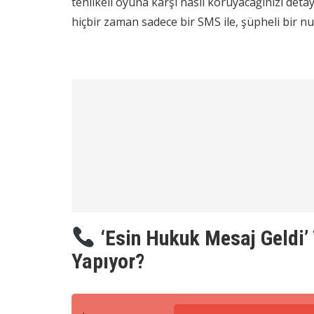
tehlikeli oyuna karşı nasıl koruyacağınızı detay
hiçbir zaman sadece bir SMS ile, şüpheli bir 
‘Esin Hukuk Mesaj Geldi’ 
Yapıyor?