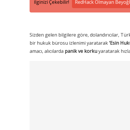
İlginizi Çekebilir!
RedHack Olmayan Beyoğlu
Sizden gelen bilgilere göre, dolandırıcılar, Tü
bir hukuk bürosu izlenimi yaratarak
‘Esin Huk
amacı, alıcılarda
panik ve korku
yaratarak hızl