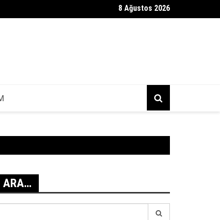
8 Ağustos 2026
ag Mesajı Geldi?
IM
ARA…
earch
r: