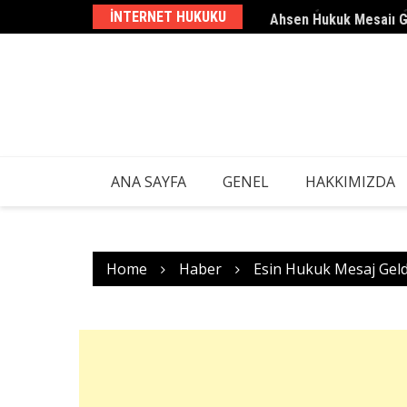
Skip
INTERNET HUKUKU
Ahsen Hukuk Mesajı 
to
content
ANA SAYFA
GENEL
HAKKIMIZDA
Home
Haber
Esin Hukuk Mesaj Geld