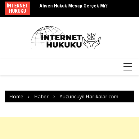
Skip
dir?
INTERNET
Ahsen Hukuk Mesajı Gerçek Mi?
s.
to
HUKUKU
content
Home
Haber
Yuzuncuyil Harikalar com