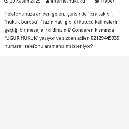
20 Kasım 2025
internethukuku
Haber
Telefonunuza aniden gelen, içerisinde “icra takibi”,
“hukuk bürosu”, “tazminat” gibi ürkütücü kelimelerin
geçtiği bir mesajla irkildiniz mi? Gönderen kısmında
“UĞUR HUKUK”
yazıyor ve sizden acilen
02129445935
numaralı telefonu aramanız mı isteniyor?