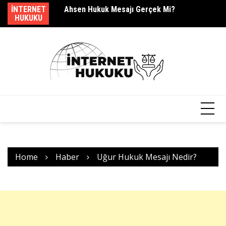
Skip
Ahsen Hukuk Mesajı Gerçek Mi?
INTERNET
Yı
to
s.barcag Mesajı Geldi?
HUKUKU
content
Home
Haber
Uğur Hukuk Mesajı Nedir?