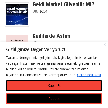
Geldi Market Güvenilir Mi?
2654
Kedilerde Astım
2145
Gizliliğinize Değer Veriyoruz!
Tarama deneyiminizi geliştirmek, kişiselleştirilmiş reklamlar
veya içerik sunmak ve trafiğimizi analiz etmek için tanımlama
Uyap Beta Nasıl Kurulur?
bilgileri kullanıyoruz. "Kabul Et"i tıklayarak, tanımlama
2144
bilgilerini kullanmamıza izin vermiş olursunuz.
Çerez Politikası
Kabul Et
Reddet