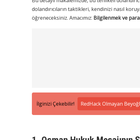
Bu detaylı makalemizde, bu tehlikeli dolandırıcı
dolandırıcıların taktikleri, kendinizi nasıl kor
öğreneceksiniz. Amacımız:
Bilgilenmek ve para
İlginizi Çekebilir!
RedHack Olmayan Beyoğlu
1. Osman Hukuk Mesajının Şif