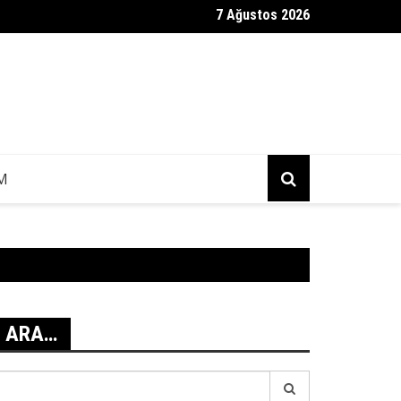
7 Ağustos 2026
ag Mesajı Geldi?
IM
ARA…
earch
r: