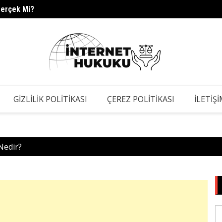
Gerçek Mi?
s.barc
GIZLILIK POLITIKASI
ÇEREZ POLITIKASI
İLETIŞ
Nedir?
S
fo