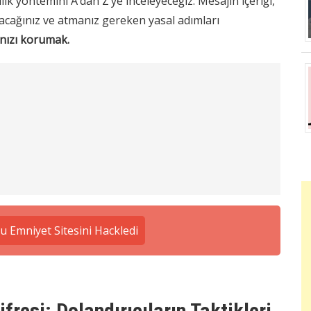
lık yöntemini A’dan Z’ye inceleyeceğiz. Mesajın içeriği,
uyacağınız ve atmanız gereken yasal adımları
nızı korumak.
 Emniyet Sitesini Hackledi
resi: Dolandırıcıların Taktikleri