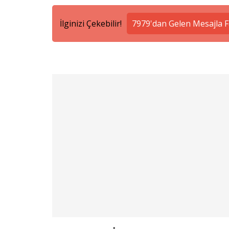
İlginizi Çekebilir!
7979'dan Gelen Mesajla F