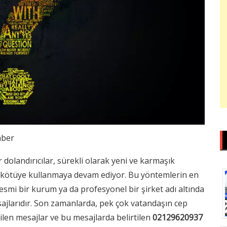
ber
landırıcılar, sürekli olarak yeni ve karmaşık
i kötüye kullanmaya devam ediyor. Bu yöntemlerin en
 resmi bir kurum ya da profesyonel bir şirket adı altında
ajlarıdır. Son zamanlarda, pek çok vatandaşın cep
ilen mesajlar ve bu mesajlarda belirtilen
02129620937