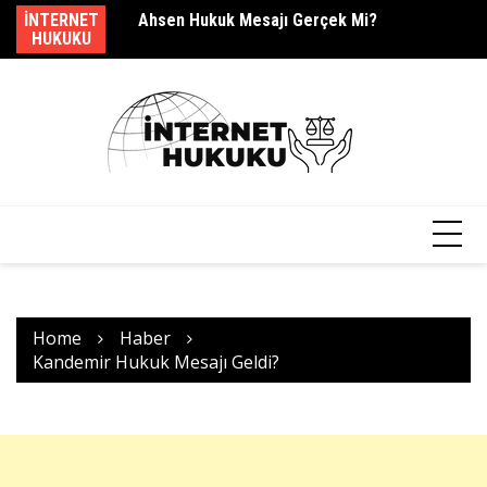
Skip
dir?
INTERNET
Ahsen Hukuk Mesajı Gerçek Mi?
s.
to
HUKUKU
content
Home
Haber
Kandemir Hukuk Mesajı Geldi?