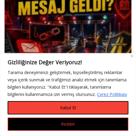
Gizliliğinize Değer Veriyoruz!
Tarama deneyiminizi geliştirmek, kişiselleştirilmiş reklamlar
Privado Ne Demek? (Karayolları Geçiş İhlali Mesajı)
veya içerik sunmak ve trafiğimizi analiz etmek için tanımlama
16 Haziran 2026
0
bilgileri kullanıyoruz. "Kabul Et"i tıklayarak, tanımlama
bilgilerini kullanmamıza izin vermiş olursunuz.
Çerez Politikası
Kabul Et
Reddet