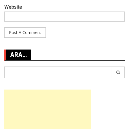
Website
ARA…
Search
for: