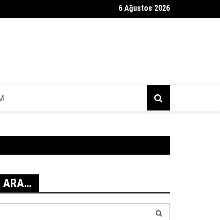
6 Ağustos 2026
 Hukuk Mesajı Gerçek Mi?
IM
ARA…
earch
r: