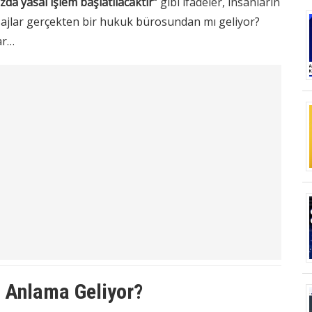
da yasal işlem başlatılacaktır”
gibi ifadeler, insanların
ajlar gerçekten bir hukuk bürosundan mı geliyor?
ar…
 Anlama Geliyor?