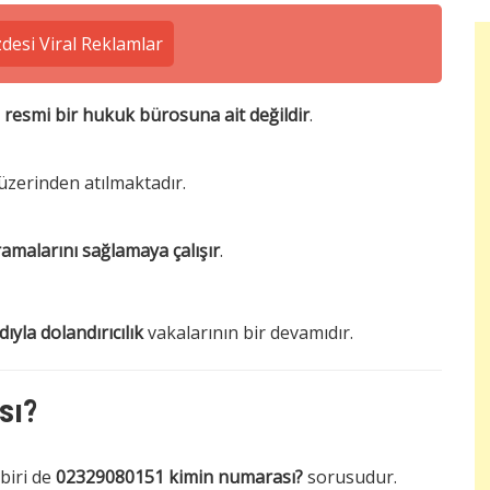
esi Viral Reklamlar
r
resmi bir hukuk bürosuna ait değildir
.
üzerinden atılmaktadır.
ramalarını sağlamaya çalışır
.
yla dolandırıcılık
vakalarının bir devamıdır.
sı?
biri de
02329080151 kimin numarası?
sorusudur.