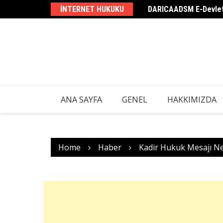
Skip
İhlali Mesajı)
INTERNET HUKUKU
DARICAADSM E-Devlet
to
content
ANA SAYFA
GENEL
HAKKIMIZDA
Home
Haber
Kadir Hukuk Mesajı N