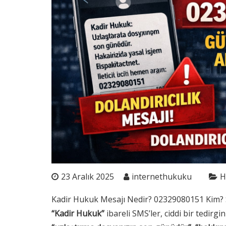
23 Aralık 2025
internethukuku
H
Kadir Hukuk Mesajı Nedir? 02329080151 Kim? 
“Kadir Hukuk”
ibareli SMS’ler, ciddi bir tedirg