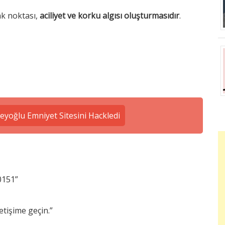
ak noktası,
aciliyet ve korku algısı oluşturmasıdır
.
yoğlu Emniyet Sitesini Hackledi
0151”
etişime geçin.”