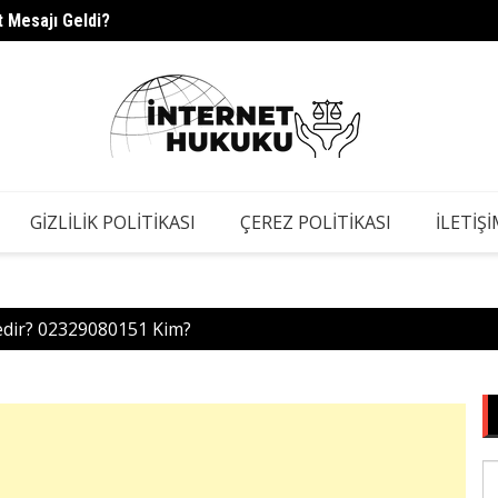
 Mesajı Geldi?
Ahsen
GIZLILIK POLITIKASI
ÇEREZ POLITIKASI
İLETIŞ
edir? 02329080151 Kim?
S
fo