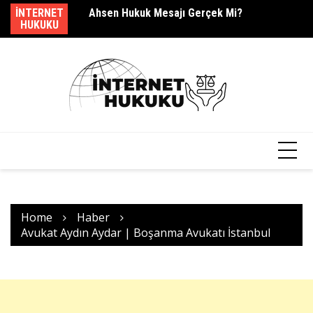
Ahsen Hukuk Mesajı Gerçek Mi?
Skip
INTERNET
Yı
s.barcag Mesajı Geldi?
to
HUKUKU
content
Home
Haber
Avukat Aydın Aydar | Boşanma Avukatı İstanbul