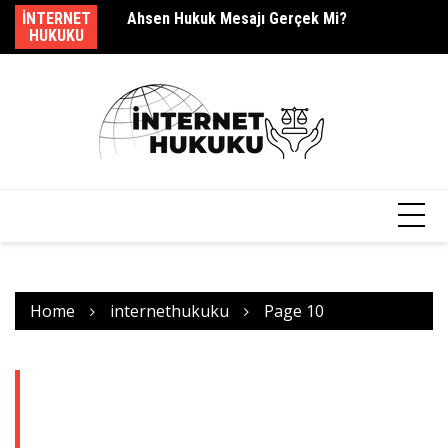
Skip
dir?
INTERNET
Ahsen Hukuk Mesajı Gerçek Mi?
s.
to
HUKUKU
content
Home
internethukuku
Page 10