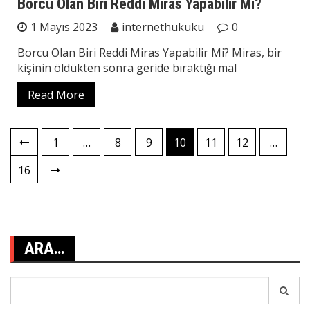
Borcu Olan Biri Reddi Miras Yapabilir Mi?
1 Mayıs 2023
internethukuku
0
Borcu Olan Biri Reddi Miras Yapabilir Mi? Miras, bir
kişinin öldükten sonra geride bıraktığı mal
Read More
Yazı
1
…
8
9
10
11
12
…
sayfalaması
16
ARA…
Search
for: