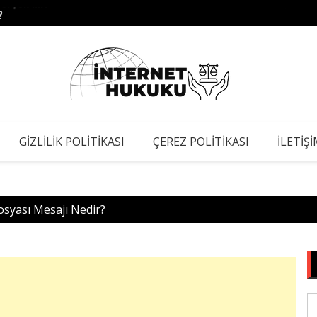
?
Yıldı
GIZLILIK POLITIKASI
ÇEREZ POLITIKASI
İLETIŞ
osyası Mesajı Nedir?
S
fo