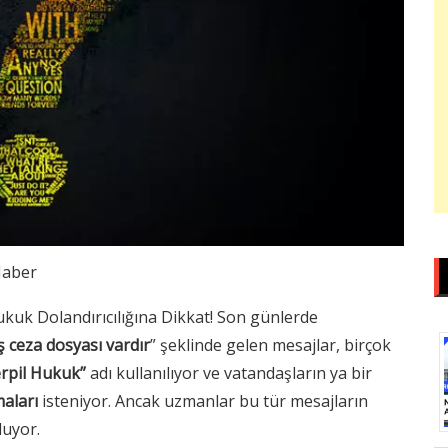
aber
ukuk Dolandırıcılığına Dikkat! Son günlerde
ş ceza dosyası vardır
” şeklinde gelen mesajlar, birçok
erpil Hukuk”
adı kullanılıyor ve vatandaşların ya bir
maları
isteniyor. Ancak uzmanlar bu tür mesajların
uyor.