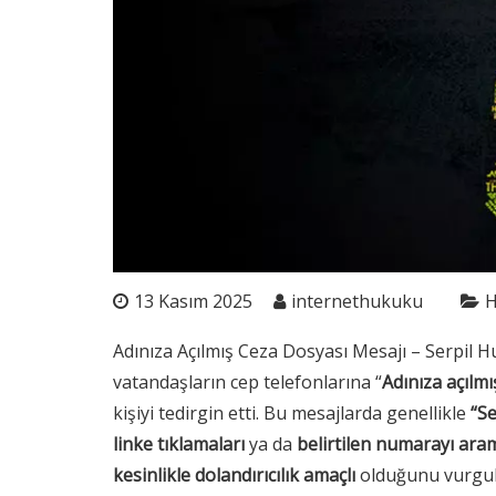
13 Kasım 2025
internethukuku
H
Adınıza Açılmış Ceza Dosyası Mesajı – Serpil H
vatandaşların cep telefonlarına “
Adınıza açılmı
kişiyi tedirgin etti. Bu mesajlarda genellikle
“S
linke tıklamaları
ya da
belirtilen numarayı ara
kesinlikle dolandırıcılık amaçlı
olduğunu vurgul