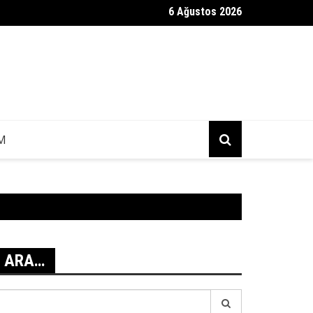
6 Ağustos 2026
zmedya KGM Mesajı Gerçek Mi?
IM
ARA…
earch
r: