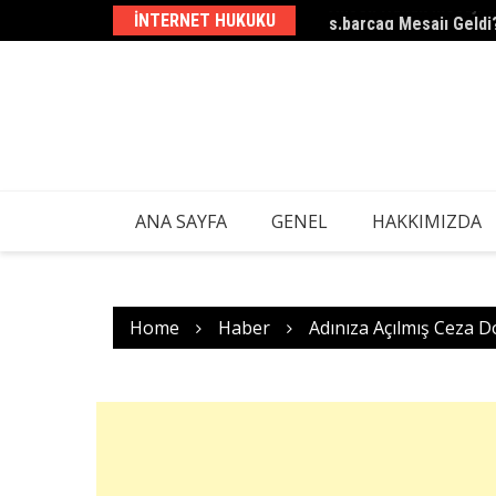
Skip
INTERNET HUKUKU
s.barcag Mesajı Geldi
to
content
ANA SAYFA
GENEL
HAKKIMIZDA
Home
Haber
Adınıza Açılmış Ceza D