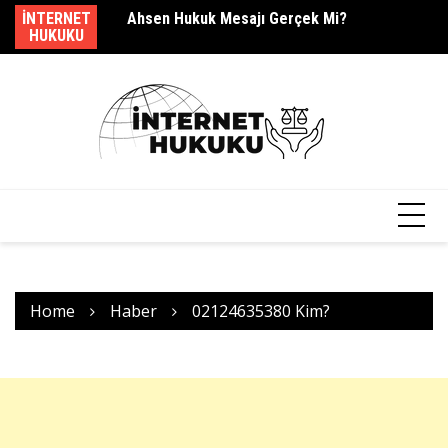
Skip
dir?
INTERNET
Ahsen Hukuk Mesajı Gerçek Mi?
s.
to
HUKUKU
content
Home
Haber
02124635380 Kim?