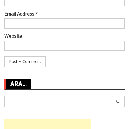
Email Address *
Website
ARA…
Search
for: