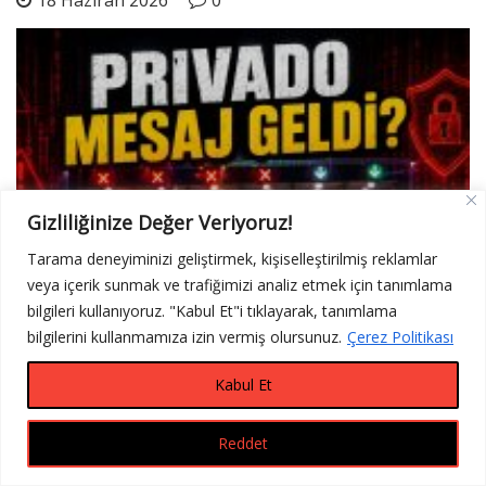
18 Haziran 2026
0
Gizliliğinize Değer Veriyoruz!
Tarama deneyiminizi geliştirmek, kişiselleştirilmiş reklamlar
veya içerik sunmak ve trafiğimizi analiz etmek için tanımlama
bilgileri kullanıyoruz. "Kabul Et"i tıklayarak, tanımlama
bilgilerini kullanmamıza izin vermiş olursunuz.
Çerez Politikası
Kabul Et
Privado Ne Demek? (Karayolları Geçiş İhlali Mesajı)
16 Haziran 2026
0
Reddet