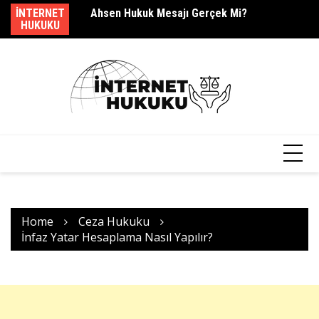
Skip
dir?
INTERNET
Ahsen Hukuk Mesajı Gerçek Mi?
s.
to
HUKUKU
content
Home
Ceza Hukuku
İnfaz Yatar Hesaplama Nasıl Yapılır?