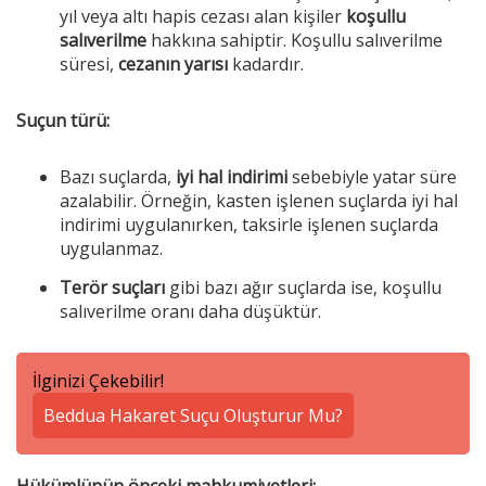
yıl veya altı hapis cezası alan kişiler
koşullu
salıverilme
hakkına sahiptir. Koşullu salıverilme
süresi,
cezanın yarısı
kadardır.
Suçun türü:
Bazı suçlarda,
iyi hal indirimi
sebebiyle yatar süre
azalabilir. Örneğin, kasten işlenen suçlarda iyi hal
indirimi uygulanırken, taksirle işlenen suçlarda
uygulanmaz.
Terör suçları
gibi bazı ağır suçlarda ise, koşullu
salıverilme oranı daha düşüktür.
İlginizi Çekebilir!
Beddua Hakaret Suçu Oluşturur Mu?
Hükümlünün önceki mahkumiyetleri: