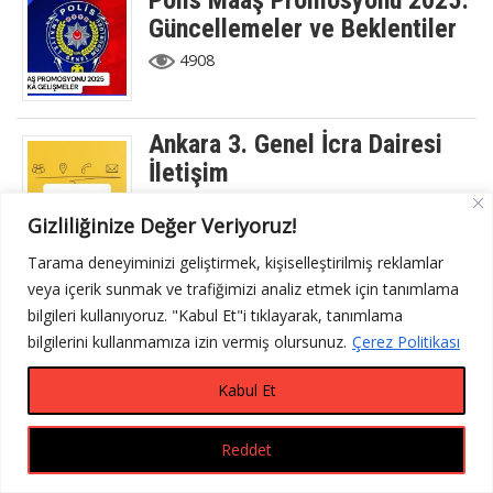
Polis Maaş Promosyonu 2025:
Güncellemeler ve Beklentiler
4908
Ankara 3. Genel İcra Dairesi
İletişim
4897
Gizliliğinize Değer Veriyoruz!
Tarama deneyiminizi geliştirmek, kişiselleştirilmiş reklamlar
Geldi Market Güvenilir Mi?
veya içerik sunmak ve trafiğimizi analiz etmek için tanımlama
bilgileri kullanıyoruz. "Kabul Et"i tıklayarak, tanımlama
2652
bilgilerini kullanmamıza izin vermiş olursunuz.
Çerez Politikası
Kabul Et
Uyap Beta Nasıl Kurulur?
Reddet
2141