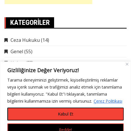
KATEGORILER
Ceza Hukuku
(14)
Genel
(55)
Haber
(77)
Gizliliğinize Değer Veriyoruz!
İcra Hukuku
(9)
Tarama deneyiminizi geliştirmek, kişiselleştirilmiş reklamlar
veya içerik sunmak ve trafiğimizi analiz etmek için tanımlama
bilgileri kullanıyoruz. "Kabul Et"i tıklayarak, tanımlama
bilgilerini kullanmamıza izin vermiş olursunuz.
Çerez Politikası
Kabul Et
Reddet