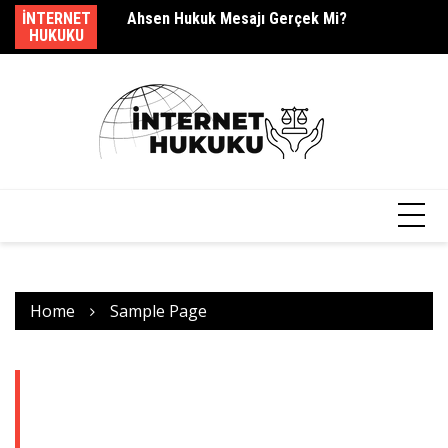
Skip
dir?
INTERNET
Ahsen Hukuk Mesajı Gerçek Mi?
s.
to
HUKUKU
content
Home
Sample Page